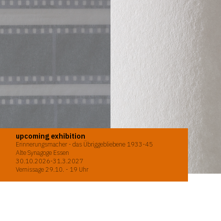
upcoming exhibition
Erinnerungsmacher - das Übriggebliebene 1933-45
Alte Synagoge Essen
30.10.2026-31.3.2027
Vernissage 29.10. - 19 Uhr
hello@moritzwondrak.de
2026 © Moritz Wondrak